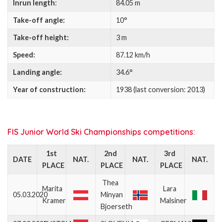
Inrun length
:
84.05 m
Take-off angle:
10°
Take-off height:
3 m
Speed:
87.12 km/h
Landing angle:
34.6°
Year of construction:
1938 (last conversion: 2013)
FIS Junior World Ski Championships competitions:
1st
2nd
3rd
DATE
NAT.
NAT.
NAT.
PLACE
PLACE
PLACE
Thea
Marita
Lara
05.03.2020
Minyan
Kramer
Malsiner
Bjoerseth