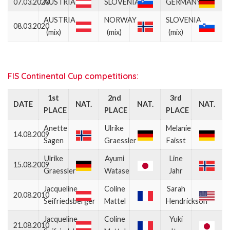
07.03.2020
AUSTRIA
SLOVENIA
GERMANY
AUSTRIA
NORWAY
SLOVENIA
08.03.2020
(mix)
(mix)
(mix)
FIS Continental Cup competitions:
1st
2nd
3rd
DATE
NAT.
NAT.
NAT.
PLACE
PLACE
PLACE
Anette
Ulrike
Melanie
14.08.2009
Sagen
Graessler
Faisst
Ulrike
Ayumi
Line
15.08.2009
Graessler
Watase
Jahr
Jacqueline
Coline
Sarah
20.08.2010
Seifriedsberger
Mattel
Hendrickson
Jacqueline
Coline
Yuki
21.08.2010