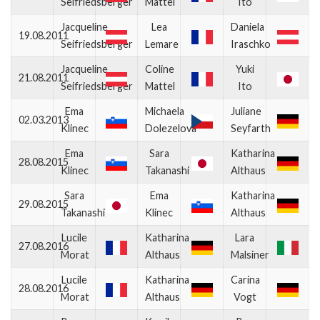
Seifriedsberger
Mattel
Ito
Jacqueline
Lea
Daniela
19.08.2011
Seifriedsberger
Lemare
Iraschko
Jacqueline
Coline
Yuki
21.08.2011
Seifriedsberger
Mattel
Ito
Ema
Michaela
Juliane
02.03.2013
Klinec
Dolezelova
Seyfarth
Ema
Sara
Katharina
28.08.2015
Klinec
Takanashi
Althaus
Sara
Ema
Katharina
29.08.2015
Takanashi
Klinec
Althaus
Lucile
Katharina
Lara
27.08.2016
Morat
Althaus
Malsiner
Lucile
Katharina
Carina
28.08.2016
Morat
Althaus
Vogt